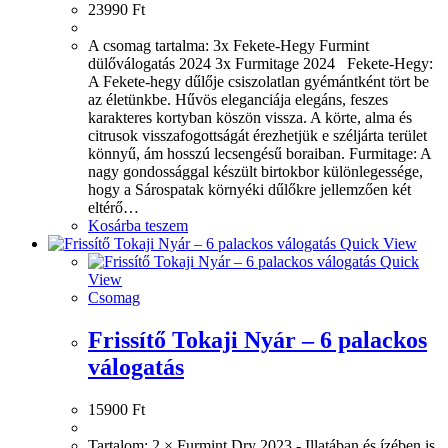
23990
Ft
A csomag tartalma: 3x Fekete-Hegy Furmint
dülőválogatás 2024 3x Furmitage 2024 Fekete-Hegy:
A Fekete-hegy dűlője csiszolatlan gyémántként tört be
az életünkbe. Hűvös eleganciája elegáns, feszes
karakteres kortyban köszön vissza. A körte, alma és
citrusok visszafogottságát érezhetjük e széljárta terület
könnyű, ám hosszú lecsengésű boraiban. Furmitage: A
nagy gondossággal készült birtokbor különlegessége,
hogy a Sárospatak környéki dűlőkre jellemzően két
eltérő…
Kosárba teszem
Quick View
Quick
View
Csomag
Frissítő Tokaji Nyár – 6 palackos
válogatás
15900
Ft
Tartalom: 2 × Furmint Dry 2023 - Illatában és ízében is