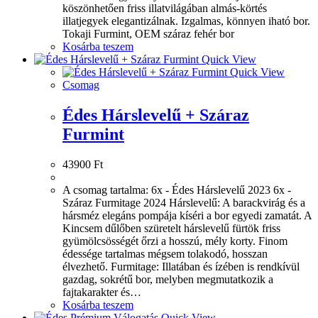
köszönhetően friss illatvilágában almás-körtés
illatjegyek elegantizálnak. Izgalmas, könnyen iható bor.
Tokaji Furmint, OEM száraz fehér bor
Kosárba teszem
Quick View
Quick View
Csomag
Édes Hárslevelű + Száraz
Furmint
43900
Ft
A csomag tartalma: 6x - Édes Hárslevelű 2023 6x -
Száraz Furmitage 2024 Hárslevelű: A barackvirág és a
hársméz elegáns pompája kíséri a bor egyedi zamatát. A
Kincsem dűlőben szüretelt hárslevelű fürtök friss
gyümölcsösségét őrzi a hosszú, mély korty. Finom
édessége tartalmas mégsem tolakodó, hosszan
élvezhető. Furmitage: Illatában és ízében is rendkívül
gazdag, sokrétű bor, melyben megmutatkozik a
fajtakarakter és…
Kosárba teszem
Quick View