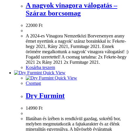
A nagyok vinagora válogatás –
Száraz borcsomag
22000
Ft
A 2024-es Vinagora Nemzetközi Borversenyen arany
érmet nyertünk a nagyok' száraz borainkkal is: Fekete-
hegy 2021, Rány 2021, Furmitage 2021. Ennek
örömére megalkottunk a nagyok' vinagora válogatást! :)
Fogadd szeretettel! A csomag tartalma: 2x Fekete-hegy
2021 2x Rány 2021 2x Furmitage 2021.
Kosárba teszem
Quick View
Quick View
Csomag
Dry Furmint
14990
Ft
Illatában és ízében is rendkívül gazdag, sokrétű bor,
melyben megmutatkozik a fajtakarakter és az élénk
mineralitás egyensúlya. A hűvösebb évjáratnak