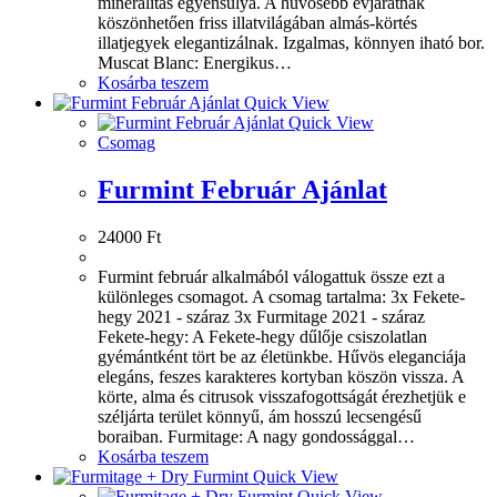
mineralitás egyensúlya. A hűvösebb évjáratnak
köszönhetően friss illatvilágában almás-körtés
illatjegyek elegantizálnak. Izgalmas, könnyen iható bor.
Muscat Blanc: Energikus…
Kosárba teszem
Quick View
Quick View
Csomag
Furmint Február Ajánlat
24000
Ft
Furmint február alkalmából válogattuk össze ezt a
különleges csomagot. A csomag tartalma: 3x Fekete-
hegy 2021 - száraz 3x Furmitage 2021 - száraz
Fekete-hegy: A Fekete-hegy dűlője csiszolatlan
gyémántként tört be az életünkbe. Hűvös eleganciája
elegáns, feszes karakteres kortyban köszön vissza. A
körte, alma és citrusok visszafogottságát érezhetjük e
széljárta terület könnyű, ám hosszú lecsengésű
boraiban. Furmitage: A nagy gondossággal…
Kosárba teszem
Quick View
Quick View