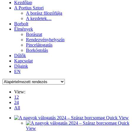
Kezdőlap
A Portius Sztori
A borász filozófiája
A kezdetek…
Borbolt
Élmények
Borászat
Rendezvényhelyszín
Pincelátogatás
Borkóstolás
Dűlők
Kapcsolat
Díjaink
EN
View:
12
24
All
Quick View
Quick
View