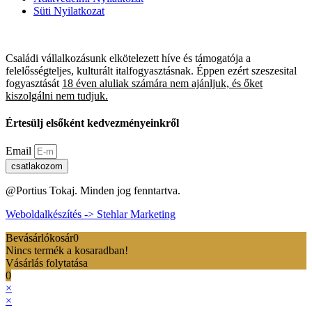
Süti Nyilatkozat
Családi vállalkozásunk elkötelezett híve és támogatója a
felelősségteljes, kulturált italfogyasztásnak. Éppen ezért szeszesital
fogyasztását
18 éven aluliak számára nem ajánljuk, és őket
kiszolgálni nem tudjuk.
Értesülj elsőként kedvezményeinkről
Email
csatlakozom
@Portius Tokaj. Minden jog fenntartva.
Weboldalkészítés -> Stehlar Marketing
Bevásárlókosár
0
Nincs termék a kosaradban!
Vásárlás folytatása
0
×
×