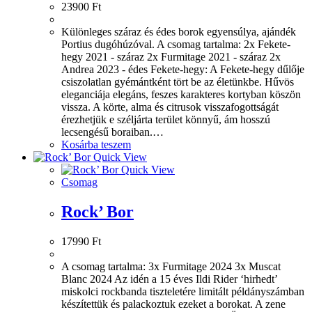
23900
Ft
Különleges száraz és édes borok egyensúlya, ajándék
Portius dugóhúzóval. A csomag tartalma: 2x Fekete-
hegy 2021 - száraz 2x Furmitage 2021 - száraz 2x
Andrea 2023 - édes Fekete-hegy: A Fekete-hegy dűlője
csiszolatlan gyémántként tört be az életünkbe. Hűvös
eleganciája elegáns, feszes karakteres kortyban köszön
vissza. A körte, alma és citrusok visszafogottságát
érezhetjük e széljárta terület könnyű, ám hosszú
lecsengésű boraiban.…
Kosárba teszem
Quick View
Quick View
Csomag
Rock’ Bor
17990
Ft
A csomag tartalma: 3x Furmitage 2024 3x Muscat
Blanc 2024 Az idén a 15 éves Ildi Rider ‘hirhedt’
miskolci rockbanda tiszteletére limitált példányszámban
készítettük és palackoztuk ezeket a borokat. A zene