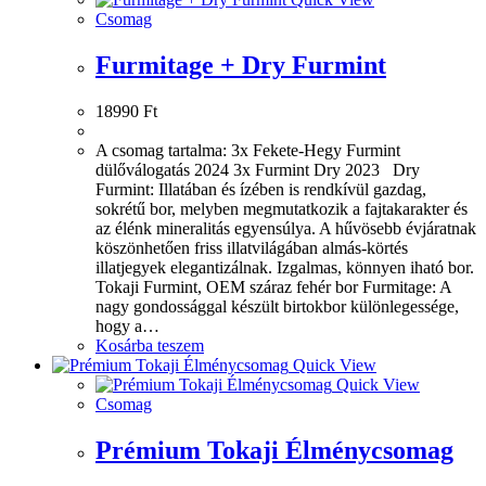
Csomag
Furmitage + Dry Furmint
18990
Ft
A csomag tartalma: 3x Fekete-Hegy Furmint
dülőválogatás 2024 3x Furmint Dry 2023 Dry
Furmint: Illatában és ízében is rendkívül gazdag,
sokrétű bor, melyben megmutatkozik a fajtakarakter és
az élénk mineralitás egyensúlya. A hűvösebb évjáratnak
köszönhetően friss illatvilágában almás-körtés
illatjegyek elegantizálnak. Izgalmas, könnyen iható bor.
Tokaji Furmint, OEM száraz fehér bor Furmitage: A
nagy gondossággal készült birtokbor különlegessége,
hogy a…
Kosárba teszem
Quick View
Quick View
Csomag
Prémium Tokaji Élménycsomag