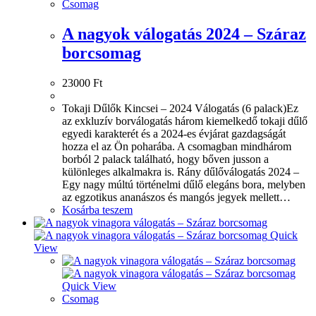
Csomag
A nagyok válogatás 2024 – Száraz
borcsomag
23000
Ft
Tokaji Dűlők Kincsei – 2024 Válogatás (6 palack)Ez
az exkluzív borválogatás három kiemelkedő tokaji dűlő
egyedi karakterét és a 2024-es évjárat gazdagságát
hozza el az Ön poharába. A csomagban mindhárom
borból 2 palack található, hogy bőven jusson a
különleges alkalmakra is. Rány dűlőválogatás 2024 –
Egy nagy múltú történelmi dűlő elegáns bora, melyben
az egzotikus ananászos és mangós jegyek mellett…
Kosárba teszem
Quick
View
Quick View
Csomag