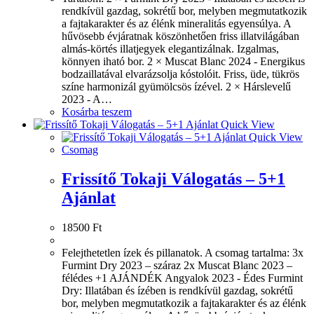
rendkívül gazdag, sokrétű bor, melyben megmutatkozik
a fajtakarakter és az élénk mineralitás egyensúlya. A
hűvösebb évjáratnak köszönhetően friss illatvilágában
almás-körtés illatjegyek elegantizálnak. Izgalmas,
könnyen iható bor. 2 × Muscat Blanc 2024 - Energikus
bodzaillatával elvarázsolja kóstolóit. Friss, üde, tükrös
színe harmonizál gyümölcsös ízével. 2 × Hárslevelű
2023 - A…
Kosárba teszem
Quick View
Quick View
Csomag
Frissítő Tokaji Válogatás – 5+1
Ajánlat
18500
Ft
Felejthetetlen ízek és pillanatok. A csomag tartalma: 3x
Furmint Dry 2023 – száraz 2x Muscat Blanc 2023 –
félédes +1 AJÁNDÉK Angyalok 2023 - Édes Furmint
Dry: Illatában és ízében is rendkívül gazdag, sokrétű
bor, melyben megmutatkozik a fajtakarakter és az élénk