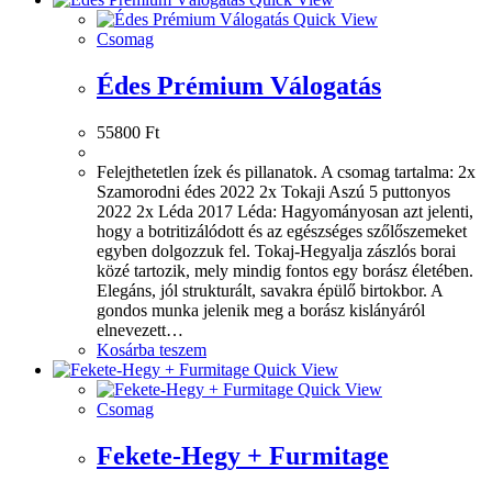
Quick View
Csomag
Édes Prémium Válogatás
55800
Ft
Felejthetetlen ízek és pillanatok. A csomag tartalma: 2x
Szamorodni édes 2022 2x Tokaji Aszú 5 puttonyos
2022 2x Léda 2017 Léda: Hagyományosan azt jelenti,
hogy a botritizálódott és az egészséges szőlőszemeket
egyben dolgozzuk fel. Tokaj-Hegyalja zászlós borai
közé tartozik, mely mindig fontos egy borász életében.
Elegáns, jól strukturált, savakra épülő birtokbor. A
gondos munka jelenik meg a borász kislányáról
elnevezett…
Kosárba teszem
Quick View
Quick View
Csomag
Fekete-Hegy + Furmitage