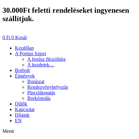
Skip
30.000Ft feletti rendeléseket ingyenesen
to
szállítjuk.
content
0
Ft
0
Kosár
Kezdőlap
A Portius Sztori
A borász filozófiája
A kezdetek…
Borbolt
Élmények
Borászat
Rendezvényhelyszín
Pincelátogatás
Borkóstolás
Dűlők
Kapcsolat
Díjaink
EN
Menü