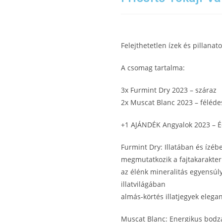
Felejthetetlen ízek és pillanato
A csomag tartalma:
3x Furmint Dry 2023 – száraz
2x Muscat Blanc 2023 – féléde
+1 AJÁNDÉK Angyalok 2023 – 
Furmint Dry: Illatában és ízéb
megmutatkozik a fajtakarakter
az élénk mineralitás egyensúl
illatvilágában
almás-körtés illatjegyek elega
Muscat Blanc: Energikus bodzail