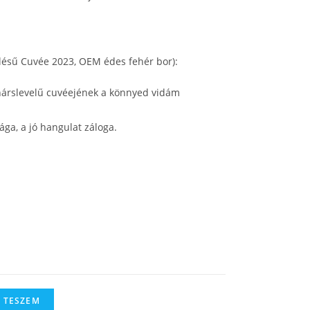
elésű Cuvée 2023, OEM édes fehér bor):
hárslevelű cuvéejének a könnyed vidám
ága, a jó hangulat záloga.
 TESZEM