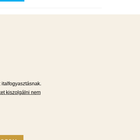
t italfogyasztásnak.
et kiszolgálni nem