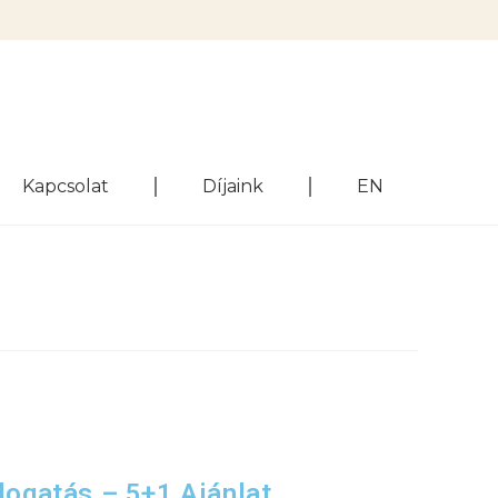
Kapcsolat
Díjaink
EN
álogatás – 5+1 Ajánlat