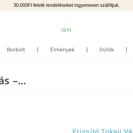
30.000Ft feletti rendeléseket ingyenesen szállítjuk.
0
Ft
Borbolt
Élmények
Dűlők
tás –…
Frissítő Tokaji V