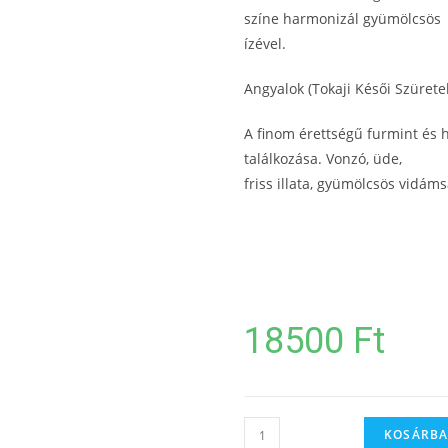
színe harmonizál gyümölcsös
ízével.
Angyalok (Tokaji Késői Szüret
A finom érettségű furmint és 
találkozása. Vonzó, üde,
friss illata, gyümölcsös vidáms
18500
Ft
KOSÁRBA