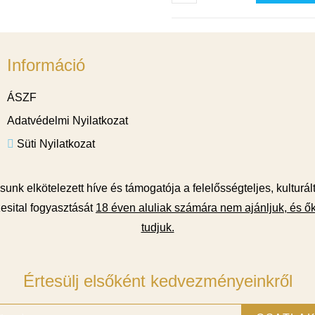
Információ
ÁSZF
Adatvédelmi Nyilatkozat
Süti Nyilatkozat
unk elkötelezett híve és támogatója a felelősségteljes, kulturál
esital fogyasztását
18 éven aluliak számára nem ajánljuk, és ők
tudjuk.
Értesülj elsőként kedvezményeinkről