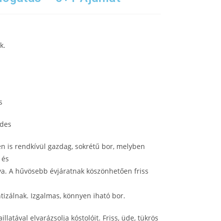
k.
s
Édes
en is rendkívül gazdag, sokrétű bor, melyben
 és
ya. A hűvösebb évjáratnak köszönhetően friss
ntizálnak. Izgalmas, könnyen iható bor.
latával elvarázsolja kóstolóit. Friss, üde, tükrös