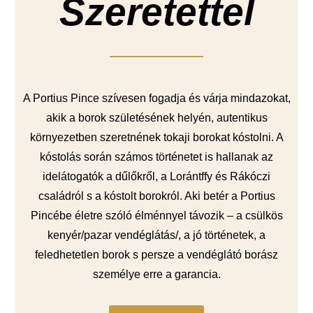
Szeretettel
A Portius Pince szívesen fogadja és várja mindazokat,
akik a borok születésének helyén, autentikus
környezetben szeretnének tokaji borokat kóstolni. A
kóstolás során számos történetet is hallanak az
idelátogatók a dűlőkről, a Lorántffy és Rákóczi
családról s a kóstolt borokról. Aki betér a Portius
Pincébe életre szóló élménnyel távozik – a csülkös
kenyér/pazar vendéglátás/, a jó történetek, a
feledhetetlen borok s persze a vendéglátó borász
személye erre a garancia.