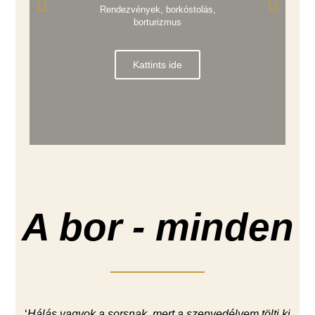
Rendezvények, borkóstolás,
borturizmus
Kattints ide
A bor - minden
‘
Hálás vagyok a sorsnak, mert a szenvedélyem tölti ki