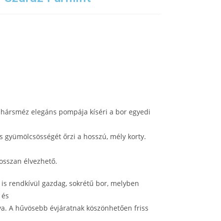
a hársméz elegáns pompája kíséri a bor egyedi
ss gyümölcsösségét őrzi a hosszú, mély korty.
osszan élvezhető.
 is rendkívül gazdag, sokrétű bor, melyben
 és
ya. A hűvösebb évjáratnak köszönhetően friss