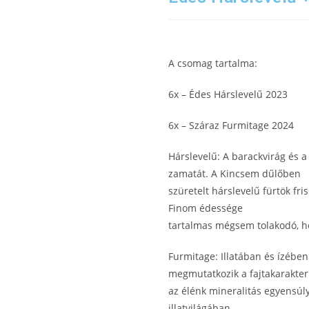
A csomag tartalma:
6x – Édes Hárslevelű 2023
6x – Száraz Furmitage 2024
Hárslevelű: A barackvirág és 
zamatát. A Kincsem dűlőben
szüretelt hárslevelű fürtök fri
Finom édessége
tartalmas mégsem tolakodó, h
Furmitage: Illatában és ízében
megmutatkozik a fajtakarakter
az élénk mineralitás egyensúl
illatvilágában