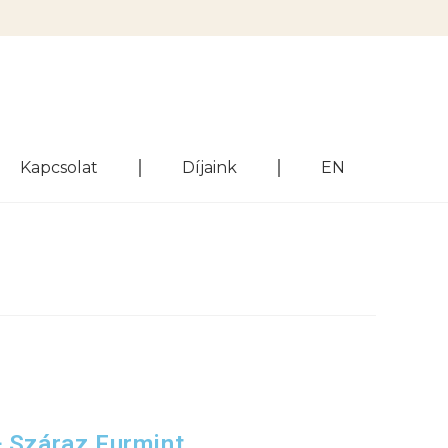
Kapcsolat
Díjaink
EN
+ Száraz Furmint