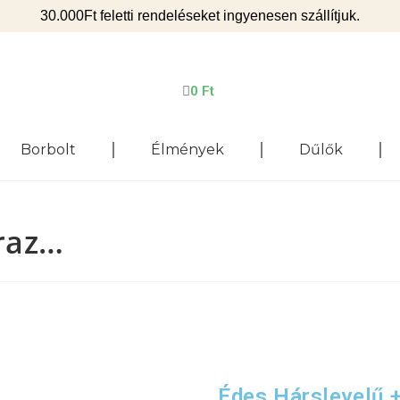
30.000Ft feletti rendeléseket ingyenesen szállítjuk.
0
Ft
Borbolt
Élmények
Dűlők
áraz…
Édes Hárslevelű 