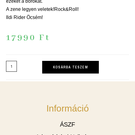
ezeket a borokat.
A zene legyen veletek!Rock&Roll!
Ildi Rider Öcsém!
17990
Ft
KOSÁRBA TESZEM
Információ
ÁSZF