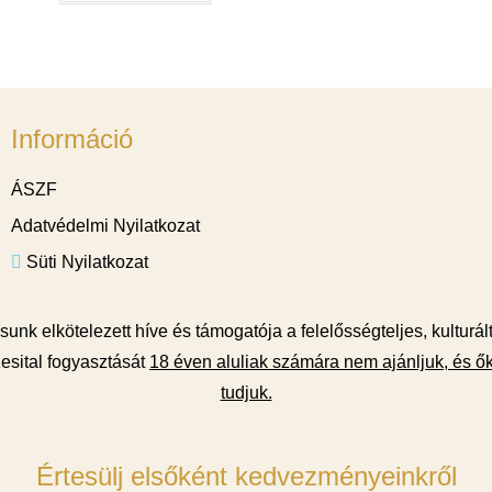
Információ
ÁSZF
Adatvédelmi Nyilatkozat
Süti Nyilatkozat
unk elkötelezett híve és támogatója a felelősségteljes, kulturál
esital fogyasztását
18 éven aluliak számára nem ajánljuk, és ők
tudjuk.
Értesülj elsőként kedvezményeinkről