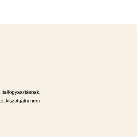
t italfogyasztásnak.
et kiszolgálni nem